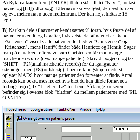
A)
Ryk markøren frem [ENTER] til den står i feltet "Navn", indtast
navnet og [F8](udfør søg). Efternavn skrives først, dernæst fornavn
og evt. mellemnavn uden mellemrum. Der kan højst indtaste 15
tegn.
B)
Når kun dele af navnet er kendt sættes % foran, hvis første del af
navnet er ukendt, og bagefter, hvis sidste del af navnet er ukendt.
"%ristensen" viser fx alle patienter der hedder "Christensen" og
"Kristensen", mens Henri% finder både Henriette og Henrik. Søger
man på et udbredt efternavn som Christensen får man mange
matchende records (dvs. mange patienter). Skriv dit søgeord og tast
[SHIFT + F2](antal matchende records) før du igangsætter
søgningen med [F8](udfør søg). I bemærkningslinjen nederst
oplyser MADS hvor mange patienter den forventer at finde. Antal
records kan begrænses meget hvis blot du kan tilføje fornavnets
forbogstav(er), fx "L" eller "Le" for Lene. Så længe kurseren
befinder sig i øverste blok "bladrer" du mellem patienterne med [PIL
OP/NED].