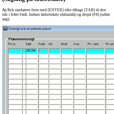
A)
Ryk markøren frem med [ENTER] eller tilbage [TAB] til den
står i feltet Født. Indtast fødselsdato (ddmmåå) og derpå [F8] (udfør
søg):