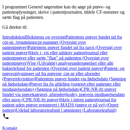
I programmet Generel søgerutine kan du søge på prøve- og
patientoplysninger, skrive i patientjournalen, tildele CF-nummer og
sætte flag på patienten.
Gå direkte til:
Introduktion
Blokmenu og oversigt
Patientens prøver fundet ud fra
cpr-nr. /erstatningscpr-nummer (Oversigt over
patientprøver)
Patientens prøver fundet ud fra navn (Oversigt over
patient prøver)
Skriv i, vis eller udskriv patientjournal eller
patientprøver eller sætte "flag" på patienten (Oversigt over
patientprøver)
Vise (Udvalgte) analyseundersøgelser eller alle
bakteriefund for patienten (Oversigt over patient prøver)
Patient- og
prøveoplysninger ud fra prøvenr, cpr-nr eller afsender
(Prøverekvisition)
Patientens prøver fundet via fødselsdato (Søgning
på fødselsdato)
Prøver fra én afdeling (sorteret efter patienter eller
modtagelsesdato) (Søgning på fødselsdato)
CPR-NR-fri prøver
fundet via prøvekategori, afsender(kode), prøvens modtagelsesdato
eller navn (CPR-NR-fri prøver)
Skriv i intern patientjournal for
patient uden prøver registreret i MADS (prøve er på vej) (Opret
patient)
Udelad laboratorieafsnit i søgninger (Laboratorieafsnit)
Kontakt