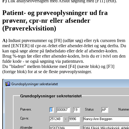
F)
Luk analyseoversigten med Afslut søgning med [F11] (exit).
Patient- og prøveoplysninger ud fra
prøvenr, cpr-nr eller afsender
(Prøverekvisition)
A)
Indtast prøvenummer og [F8] (udfør søg) eller ryk cursoren frem
med [ENTER] til cpr-nr.-feltet eller afsender-feltet og søg derfra. Du
kan også søge alene på fødselsdato eller dele af afsender-koden.
Brug %-tegn før eller efter afsender-koden, hvis du er i tvivl om den
fulde kode - se også søgning via patientnavn.
Du "bladrer" mellem blokkene med [F4] (næste blok) og [F3]
(forrige blok) for at se de fleste prøveoplysninger.