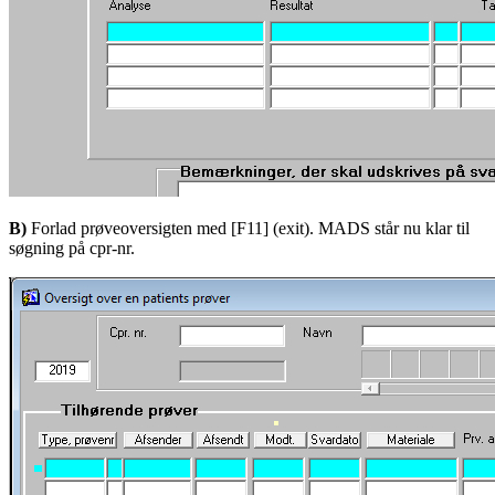
B)
Forlad prøveoversigten med [F11] (exit). MADS står nu klar til
søgning på cpr-nr.