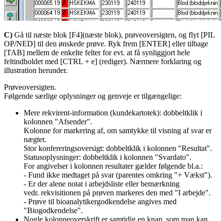
C)
Gå til næste blok [F4](næste blok), prøveoversigten, og flyt [PIL
OP/NED] til den ønskede prøve. Ryk frem [ENTER] eller tilbage
[TAB] mellem de enkelte felter for evt. at få synliggjort hele
feltindholdet med [CTRL + e] (rediger). Nærmere forklaring og
illustration herunder.
Prøveoversigten.
Følgende særlige oplysninger og genveje er tilgængelige:
Mere rekvirent-information (kundekartotek): dobbeltklik i
kolonnen "Afsender".
Kolonne for markering af, om samtykke til visning af svar er
nægtet.
Stor konfereringsoversigt: dobbeltklik i kolonnen "Resultat".
Statusoplysninger: dobbeltklik i kolonnen "Svardato".
For angivelser i kolonnen resultater gælder følgende bl.a.:
- Fund ikke medtaget på svar (parentes omkring "+ Vækst").
- Er der alene notat i arbejdsliste eller bemærkning
vedr. rekvisitionen på prøven markeres den med "I arbejde".
- Prøve til bioanalytikergodkendelse angives med
"Biogodkendelse".
Nogle kolonneoverskrift er samtidig en knap, som man kan