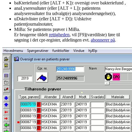
baKteriefund (eller [ALT + K]): oversigt over bakteriefund ,
anaLyseresultater (eller [ALT + L]): patientens
analyseresultater fra udvalgt(e) analyseundersøgelse(r),
uDskrivlister (eller [ALT + D]): Udskrive
patientjournalnotater,
MiBa: Se patientens prøver i MiBa.
Er brugerne tildelt
rettigheden
, vil [F9](værdiliste) føre til
søgning i det cpr-register, afdelingen evt.
abonnerer på
.