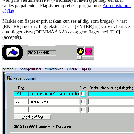
Vælg fra værdilisten [F9] (værdiliste) hvilken type flag, der skal
sættes på patienten. Flag-typer oprettes i programmet
Administration
af flag
.
Markér om flaget er privat (kan kun ses af dig, som bruger) -> tast
[ENTER] og skriv flag-teksten -> tast [ENTER] og skriv evt. sidste
dato flaget vises (DDMMÅÅÅÅ) -> og gem flaget med [F10]
(acceptér).