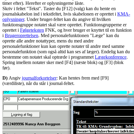
timer efter). Herefter er oplysningerne låste.
Skriv i feltet "Tekst". Taster du [F12] (valg) kan du hente en
journalskabelon ind i tekstfeltet, hvis skabelonen er oprettet i
KMA-
oplysninger
. Under bruger-feltet kan du angive til hvilken
funktionsgruppe notatet skal være oprettet. Funktionsgrupperne er
oprettet i
Følgeteksten
FNK, og hver bruger er knyttet til en funktion
i
Brugeroprettelsen
. Med personalefunktionen "Læge" kan du
oprette alle andre notattyper, mens du med andre
personalefunktioner kun kan oprette notater til andre med samme
personalefunktion (som også altid kan ses af læger). Endelig kan du
bestemme om notatet skal optræde i programmet
Lægekonference
.
Spring imellem notater sker med [F4] (næste blok) og [F3] (blok
før).
D)
Angiv
journalforkortelser
: Kan hentes frem med [F9]
(værdiliste), når du står i journal-feltet.