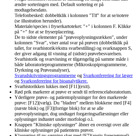
ændre sorteringen med. Default sortering er på
modtagelsesdato.
Telefonbesked: dobbeltklik i kolonnen "Tlf" for at se/notere
(se illustration herunder).
Materiale/species i fryserkartoteket: "+" i kolonnen F. Klikke
på "+" for at se fryserplacering.
De to sidste elementer på "prøveoplysningsrækken", under
kolonnen "Svar", viser antal svar på prøven (dobbeltklik på
tallet, for svarhistorik/ekstra svarbestilling) og svarknappen S,
der giver adgang til visning af (sidste) prøvebesvarelsen.
Svarhistorik og svarvisning er tilgængelig på samme måde i
både laboratorieprogrammerne (Mikroskopiprogrammerne,
Dyrkning og Prøveanalyser),
Svarudskrivningsprogrammerne
og
Svarkonferering for læger
og
Svarkonferering for bioanalytikere.
Svarhistorikken lukkes med [F11](exit).
Rød prik markerer at prøve er sendt til referencelaboratorium.
Yderligere prøve- og patientoplysninger for den markerede
prøve: [F12](vælg). Du "bladrer" mellem blokkene med [F4]
(næste blok) og [F3](forrige blok) for at se alle
prøveoplysninger, dog undtaget forgæringsaflæsninger eller
oplysninger indtastet under morfologi o.l.
Knappen "Kliniske oplysninger" åbner en oversigt over alle
kliniske oplysninger på patientens prøver.
Klargøring til ny søgning sker med [F7](angiv forespørgsel).