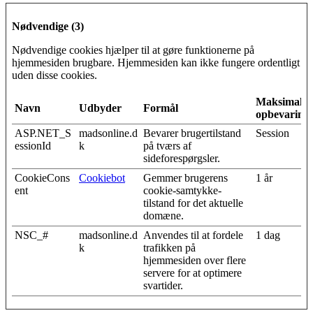
Nødvendige (3)
Nødvendige cookies hjælper til at gøre funktionerne på
hjemmesiden brugbare. Hjemmesiden kan ikke fungere ordentligt
uden disse cookies.
Maksimal
Navn
Udbyder
Formål
opbevarings
ASP.NET_S
madsonline.d
Bevarer brugertilstand
Session
essionId
k
på tværs af
sideforespørgsler.
CookieCons
Cookiebot
Gemmer brugerens
1 år
ent
cookie-samtykke-
tilstand for det aktuelle
domæne.
NSC_#
madsonline.d
Anvendes til at fordele
1 dag
k
trafikken på
hjemmesiden over flere
servere for at optimere
svartider.