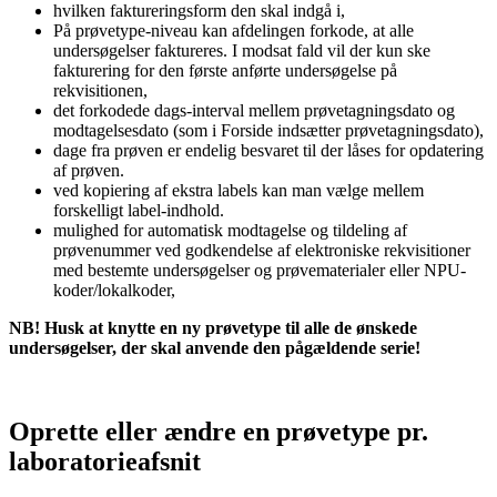
hvilken faktureringsform den skal indgå i,
På prøvetype-niveau kan afdelingen forkode, at alle
undersøgelser faktureres. I modsat fald vil der kun ske
fakturering for den første anførte undersøgelse på
rekvisitionen,
det forkodede dags-interval mellem prøvetagningsdato og
modtagelsesdato (som i Forside indsætter prøvetagningsdato),
dage fra prøven er endelig besvaret til der låses for opdatering
af prøven.
ved kopiering af ekstra labels kan man vælge mellem
forskelligt label-indhold.
mulighed for automatisk modtagelse og tildeling af
prøvenummer ved godkendelse af elektroniske rekvisitioner
med bestemte undersøgelser og prøvematerialer eller NPU-
koder/lokalkoder,
NB! Husk at knytte en ny prøvetype til alle de ønskede
undersøgelser, der skal anvende den pågældende serie!
Oprette eller ændre en prøvetype pr.
laboratorieafsnit