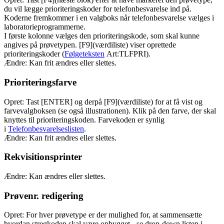
du vil lægge prioriteringskoder for telefonbesvarelse ind på.
Koderne fremkommer i en valgboks når telefonbesvarelse vælges i
laboratorieprogrammerne.
I første kolonne vælges den prioriteringskode, som skal kunne
angives på prøvetypen. [F9](værdiliste) viser oprettede
prioriteringskoder (
Følgeteksten
Art:TLFPRI).
Ændre: Kan frit ændres eller slettes.
Prioriteringsfarve
Opret: Tast [ENTER] og derpå [F9](værdiliste) for at få vist og
farvevalgboksen (se også illustrationen). Klik på den farve, der skal
knyttes til prioriteringskoden. Farvekoden er synlig
i
Telefonbesvarelseslisten
.
Ændre: Kan frit ændres eller slettes.
Rekvisitionsprinter
Ændre: Kan ændres eller slettes.
Prøvenr. redigering
Opret: For hver prøvetype er der mulighed for, at sammensætte
hvordan stregkoden skal være opbygget - se drop-down listen i