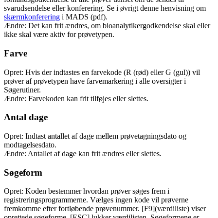
svarudsendelse eller konferering. Se i øvrigt denne henvisning om
skærmkonferering
i MADS (pdf).
Ændre: Det kan frit ændres, om bioanalytikergodkendelse skal eller
ikke skal være aktiv for prøvetypen.
Farve
Opret: Hvis der indtastes en farvekode (R (rød) eller G (gul)) vil
prøver af prøvetypen have farvemarkering i alle oversigter i
Søgerutiner.
Ændre: Farvekoden kan frit tilføjes eller slettes.
Antal dage
Opret: Indtast antallet af dage mellem prøvetagningsdato og
modtagelsesdato.
Ændre: Antallet af dage kan frit ændres eller slettes.
Søgeform
Opret: Koden bestemmer hvordan prøver søges frem i
registreringsprogrammerne. Vælges ingen kode vil prøverne
fremkomme efter fortløbende prøvenummer. [F9](værdiliste) viser
oprettede søgeforme. [ESC] lukker værdilisten. Søgeformene er