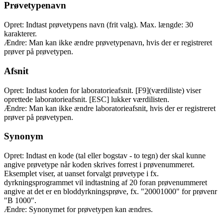
Prøvetypenavn
Opret: Indtast prøvetypens navn (frit valg). Max. længde: 30
karakterer.
Ændre: Man kan ikke ændre prøvetypenavn, hvis der er registreret
prøver på prøvetypen.
Afsnit
Opret: Indtast koden for laboratorieafsnit. [F9](værdiliste) viser
oprettede laboratorieafsnit. [ESC] lukker værdilisten.
Ændre: Man kan ikke ændre laboratorieafsnit, hvis der er registreret
prøver på prøvetypen.
Synonym
Opret: Indtast en kode (tal eller bogstav - to tegn) der skal kunne
angive prøvetype når koden skrives forrest i prøvenummeret.
Eksemplet viser, at uanset forvalgt prøvetype i fx.
dyrkningsprogrammet vil indtastning af 20 foran prøvenummeret
angive at det er en bloddyrkningsprøve, fx. "20001000" for prøvenr
"B 1000".
Ændre: Synonymet for prøvetypen kan ændres.