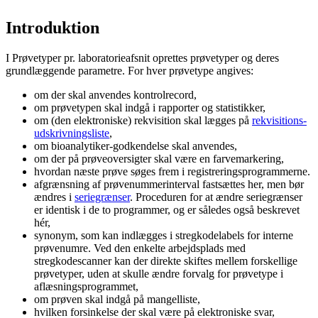
Introduktion
I Prøvetyper pr. laboratorieafsnit oprettes prøvetyper og deres
grundlæggende parametre. For hver prøvetype angives:
om der skal anvendes kontrolrecord,
om prøvetypen skal indgå i rapporter og statistikker,
om (den elektroniske) rekvisition skal lægges på
rekvisitions-
udskrivningsliste
,
om bioanalytiker-godkendelse skal anvendes,
om der på prøveoversigter skal være en farvemarkering,
hvordan næste prøve søges frem i registreringsprogrammerne.
afgrænsning af prøvenummerinterval fastsættes her, men bør
ændres i
seriegrænser
. Proceduren for at ændre seriegrænser
er identisk i de to programmer, og er således også beskrevet
hér,
synonym, som kan indlægges i stregkodelabels for interne
prøvenumre. Ved den enkelte arbejdsplads med
stregkodescanner kan der direkte skiftes mellem forskellige
prøvetyper, uden at skulle ændre forvalg for prøvetype i
aflæsningsprogrammet,
om prøven skal indgå på mangelliste,
hvilken forsinkelse der skal være på elektroniske svar,