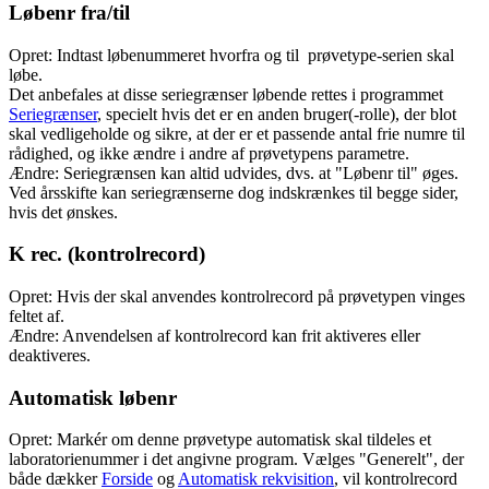
Løbenr fra/til
Opret: Indtast løbenummeret hvorfra og til prøvetype-serien skal
løbe.
Det anbefales at disse seriegrænser løbende rettes i programmet
Seriegrænser
, specielt hvis det er en anden bruger(-rolle), der blot
skal vedligeholde og sikre, at der er et passende antal frie numre til
rådighed, og ikke ændre i andre af prøvetypens parametre.
Ændre: Seriegrænsen kan altid udvides, dvs. at "Løbenr til" øges.
Ved årsskifte kan seriegrænserne dog indskrænkes til begge sider,
hvis det ønskes.
K rec. (kontrolrecord)
Opret: Hvis der skal anvendes kontrolrecord på prøvetypen vinges
feltet af.
Ændre: Anvendelsen af kontrolrecord kan frit aktiveres eller
deaktiveres.
Automatisk løbenr
Opret: Markér om denne prøvetype automatisk skal tildeles et
laboratorienummer i det angivne program. Vælges "Generelt", der
både dækker
Forside
og
Automatisk rekvisition
, vil kontrolrecord