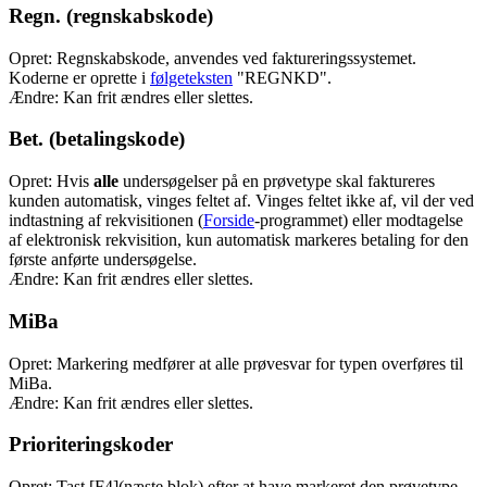
Regn. (regnskabskode)
Opret: Regnskabskode, anvendes ved faktureringssystemet.
Koderne er oprette i
følgeteksten
"REGNKD".
Ændre: Kan frit ændres eller slettes.
Bet. (betalingskode)
Opret: Hvis
alle
undersøgelser på en prøvetype skal faktureres
kunden automatisk, vinges feltet af. Vinges feltet ikke af, vil der ved
indtastning af rekvisitionen (
Forside
-programmet) eller modtagelse
af elektronisk rekvisition, kun automatisk markeres betaling for den
første anførte undersøgelse.
Ændre: Kan frit ændres eller slettes.
MiBa
Opret: Markering medfører at alle prøvesvar for typen overføres til
MiBa.
Ændre: Kan frit ændres eller slettes.
Prioriteringskoder
Opret: Tast [F4](næste blok) efter at have markeret den prøvetype,