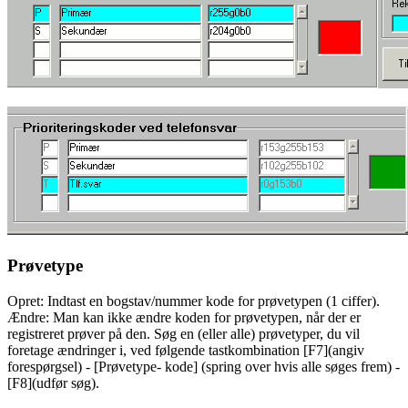
Prøvetype
Opret: Indtast en bogstav/nummer kode for prøvetypen (1 ciffer).
Ændre: Man kan ikke ændre koden for prøvetypen, når der er
registreret prøver på den. Søg en (eller alle) prøvetyper, du vil
foretage ændringer i, ved følgende tastkombination [F7](angiv
forespørgsel) - [Prøvetype- kode] (spring over hvis alle søges frem) -
[F8](udfør søg).