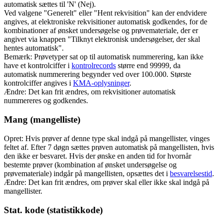
automatisk sættes til 'N' (Nej).
Ved valgene "Generelt" eller "Hent rekvisition" kan der endvidere
angives, at elektroniske rekvisitioner automatisk godkendes, for de
kombinationer af ønsket undersøgelse og prøvemateriale, der er
angivet via knappen "Tilknyt elektronisk undersøgelser, der skal
hentes automatisk".
Bemærk: Prøvetyper sat op til automatisk nummerering, kan ikke
have et kontrolciffer i
kontrolrecords
større end 99999, da
automatisk nummerering begynder ved over 100.000. Største
kontrolciffer angives i
KMA-oplysninger
.
Ændre: Det kan frit ændres, om rekvisitioner automatisk
nummereres og godkendes.
Mang (mangelliste)
Opret: Hvis prøver af denne type skal indgå på mangellister, vinges
feltet af. Efter 7 døgn sættes prøven automatisk på mangellisten, hvis
den ikke er besvaret. Hvis der ønske en anden tid for hvornår
bestemte prøver (kombination af ønsket undersøgelse og
prøvemateriale) indgår på mangellisten, opsættes det i
besvarelsestid
.
Ændre: Det kan frit ændres, om prøver skal eller ikke skal indgå på
mangellister.
Stat. kode (statistikkode)