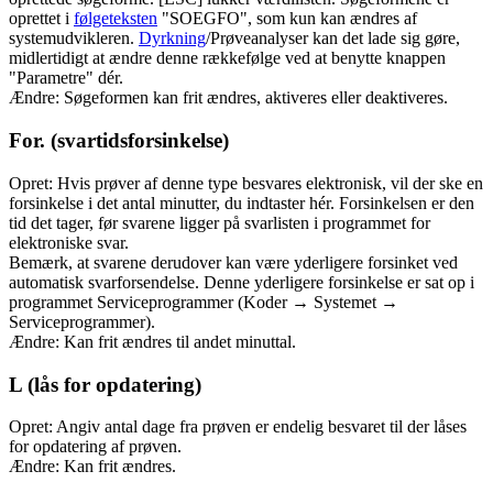
oprettet i
følgeteksten
"SOEGFO", som kun kan ændres af
systemudvikleren.
Dyrkning
/Prøveanalyser kan det lade sig gøre,
midlertidigt at ændre denne rækkefølge ved at benytte knappen
"Parametre" dér.
Ændre: Søgeformen kan frit ændres, aktiveres eller deaktiveres.
For. (svartidsforsinkelse)
Opret: Hvis prøver af denne type besvares elektronisk, vil der ske en
forsinkelse i det antal minutter, du indtaster hér. Forsinkelsen er den
tid det tager, før svarene ligger på svarlisten i programmet for
elektroniske svar.
Bemærk, at svarene derudover kan være yderligere forsinket ved
automatisk svarforsendelse. Denne yderligere forsinkelse er sat op i
programmet Serviceprogrammer (Koder → Systemet →
Serviceprogrammer).
Ændre: Kan frit ændres til andet minuttal.
L (lås for opdatering)
Opret: Angiv antal dage fra prøven er endelig besvaret til der låses
for opdatering af prøven.
Ændre: Kan frit ændres.