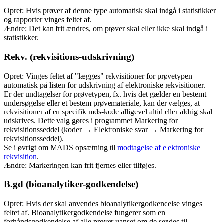
Opret: Hvis prøver af denne type automatisk skal indgå i statistikker
og rapporter vinges feltet af.
Ændre: Det kan frit ændres, om prøver skal eller ikke skal indgå i
statistikker.
Rekv. (rekvisitions-udskrivning)
Opret: Vinges feltet af "lægges" rekvisitioner for prøvetypen
automatisk på listen for udskrivning af elektroniske rekvisitioner.
Er der undtagelser for prøvetypen, fx. hvis det gælder en bestemt
undersøgelse eller et bestem prøvemateriale, kan der vælges, at
rekvisitioner af en specifik mds-kode alligevel altid eller aldrig skal
udskrives. Dette valg gøres i programmet Markering for
rekvisitionsseddel (koder → Elektroniske svar → Markering for
rekvisitionsseddel).
Se i øvrigt om MADS opsætning til
modtagelse af elektroniske
rekvisition
.
Ændre: Markeringen kan frit fjernes eller tilføjes.
B.gd (bioanalytiker-godkendelse)
Opret: Hvis der skal anvendes bioanalytikergodkendelse vinges
feltet af. Bioanalytikergodkendelse fungerer som en
forhåndsgodkendelse af alle prøver uanset om de sendes til