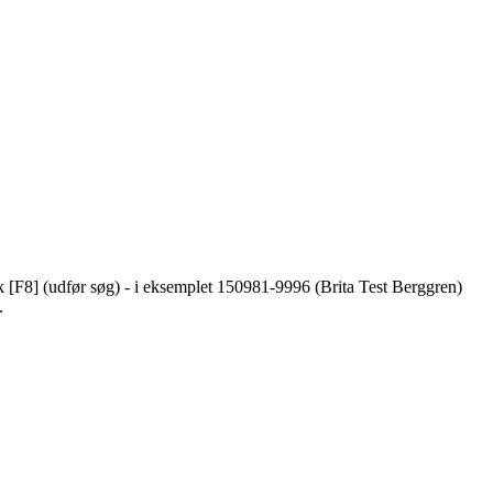
ryk [F8] (udfør søg) - i eksemplet 150981-9996 (Brita Test Berggren)
.