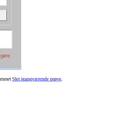
grammet
Slet igangværende prøve
.