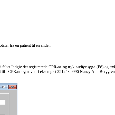
ater fra én patient til en anden.
a, i feltet Indgiv det registrerede CPR-nr. og tryk <udfør søg> (F8) og t
 Skift til - CPR.nr og navn - i eksemplet 251248 9996 Nancy Ann Berggren