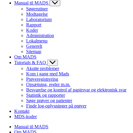
Manual til MADS
Søgerutiner
Modtagelse
Laboratorium
Rapport
Koder
Administration
Lokalmenu
Generelt
Sitemap
Om MADS
Tutorials & FAQ
Akutte problemer
Kom i gang med Mads
Prøveregistrering
Opsætning, regler m.m.
Besvarelse og kontrol af papirsvar og elektronisk svar
Statistik og rapporter
Søge prøver og patienter
Finde log-oplysninger på prøver
Kontakt
MDS-koder
Manual til MADS
Om MADS