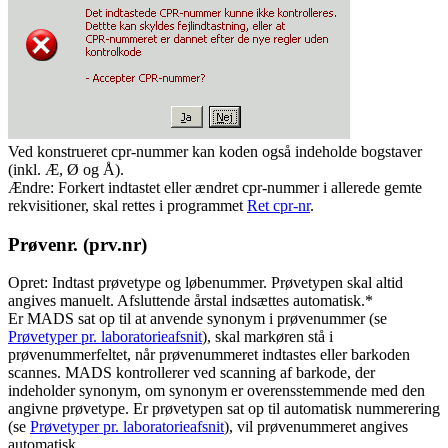
Ved konstrueret cpr-nummer kan koden også indeholde bogstaver
(inkl. Æ, Ø og Å).
Ændre: Forkert indtastet eller ændret cpr-nummer i allerede gemte
rekvisitioner, skal rettes i programmet
Ret cpr-nr
.
Prøvenr. (prv.nr)
Opret: Indtast prøvetype og løbenummer. Prøvetypen skal altid
angives manuelt. Afsluttende årstal indsættes automatisk.*
Er MADS sat op til at anvende synonym i prøvenummer (se
Prøvetyper pr. laboratorieafsnit
), skal markøren stå i
prøvenummerfeltet, når prøvenummeret indtastes eller barkoden
scannes. MADS kontrollerer ved scanning af barkode, der
indeholder synonym, om synonym er overensstemmende med den
angivne prøvetype. Er prøvetypen sat op til automatisk nummerering
(se
Prøvetyper pr. laboratorieafsnit
), vil prøvenummeret angives
automatisk.