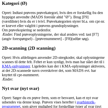
Kategori (Ø)
Opret: Indtast prøvens prøvekategori, hvis den er forskellig fra den
hyppigst anvendte (MADS foreslår altid "Ø"). Brug [F9]
(værdiliste) hvis du er i tvivl. Prøvekategorien styrer bl.a. om cpr-nr.
er krævet eller valgfrit i prøvens grundoplysninger.
Om prøvekopiering se nedenfor.
Ændre: Find prøveoplysningerne, der skal ændres ved: tast [F7]
(angiv forespørgsel) - [prøvenummeret] - [F8](udfør søg).
2D-scanning (2D scanning)
Opret: Hvis afdelingen anvender 2D-stregkoder, skal oplysningerne
scannes til dette felt. Feltet er kun synligt, hvis man har slået det til i
KMA-oplysninger
. Ligeledes kan der i KMA-oplysninger aktiveres,
at det 2D-scannede navn overskriver det, som MADS evt. har
knyttet til cpr-nummeret.
Ændre:
Nyt svar (nyt svar)
Opret: Søger du en prøve frem, som er besvaret, kan et nyt svar
udsendes via denne knap. Prøven vises herefter i
svarhistorik-
programmet
, som giver mulighed for forskellige typer af svar (nyt