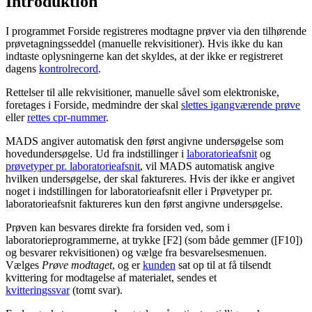
Introduktion
I programmet Forside registreres modtagne prøver via den tilhørende
prøvetagningsseddel (manuelle rekvisitioner). Hvis ikke du kan
indtaste oplysningerne kan det skyldes, at der ikke er registreret
dagens
kontrolrecord
.
Rettelser til alle rekvisitioner, manuelle såvel som elektroniske,
foretages i Forside, medmindre der skal
slettes igangværende prøve
eller
rettes cpr-nummer
.
MADS angiver automatisk den først angivne undersøgelse som
hovedundersøgelse. Ud fra indstillinger i
laboratorieafsnit
og
prøvetyper pr. laboratorieafsnit
, vil MADS automatisk angive
hvilken undersøgelse, der skal faktureres. Hvis der ikke er angivet
noget i indstillingen for laboratorieafsnit eller i Prøvetyper pr.
laboratorieafsnit faktureres kun den først angivne undersøgelse.
Prøven kan besvares direkte fra forsiden ved, som i
laboratorieprogrammerne, at trykke [F2] (som både gemmer ([F10])
og besvarer rekvisitionen) og vælge fra besvarelsesmenuen.
Vælges
Prøve modtaget
, og er
kunden
sat op til at få tilsendt
kvittering for modtagelse af materialet, sendes et
kvitteringssvar
(tomt svar).