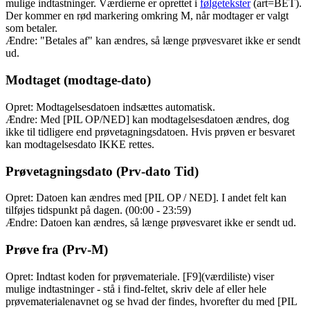
mulige indtastninger. Værdierne er oprettet i
følgetekster
(art=BET).
Der kommer en rød markering omkring M, når modtager er valgt
som betaler.
Ændre: "Betales af" kan ændres, så længe prøvesvaret ikke er sendt
ud.
Modtaget (modtage-dato)
Opret: Modtagelsesdatoen indsættes automatisk.
Ændre: Med [PIL OP/NED] kan modtagelsesdatoen ændres, dog
ikke til tidligere end prøvetagningsdatoen. Hvis prøven er besvaret
kan modtagelsesdato IKKE rettes.
Prøvetagningsdato (Prv-dato Tid)
Opret: Datoen kan ændres med [PIL OP / NED]. I andet felt kan
tilføjes tidspunkt på dagen. (00:00 - 23:59)
Ændre: Datoen kan ændres, så længe prøvesvaret ikke er sendt ud.
Prøve fra (Prv-M)
Opret: Indtast koden for prøvemateriale. [F9](værdiliste) viser
mulige indtastninger - stå i find-feltet, skriv dele af eller hele
prøvematerialenavnet og se hvad der findes, hvorefter du med [PIL