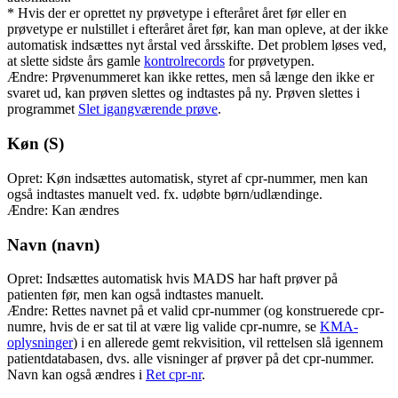
* Hvis der er oprettet ny prøvetype i efteråret året før eller en
prøvetype er nulstillet i efteråret året før, kan man opleve, at der ikke
automatisk indsættes nyt årstal ved årsskifte. Det problem løses ved,
at slette sidste års gamle
kontrolrecords
for prøvetypen.
Ændre: Prøvenummeret kan ikke rettes, men så længe den ikke er
svaret ud, kan prøven slettes og indtastes på ny. Prøven slettes i
programmet
Slet igangværende prøve
.
Køn (S)
Opret: Køn indsættes automatisk, styret af cpr-nummer, men kan
også indtastes manuelt ved. fx. udøbte børn/udlændinge.
Ændre: Kan ændres
Navn (navn)
Opret: Indsættes automatisk hvis MADS har haft prøver på
patienten før, men kan også indtastes manuelt.
Ændre: Rettes navnet på et valid cpr-nummer (og konstruerede cpr-
numre, hvis de er sat til at være lig valide cpr-numre, se
KMA-
oplysninger
) i en allerede gemt rekvisition, vil rettelsen slå igennem
patientdatabasen, dvs. alle visninger af prøver på det cpr-nummer.
Navn kan også ændres i
Ret cpr-nr
.