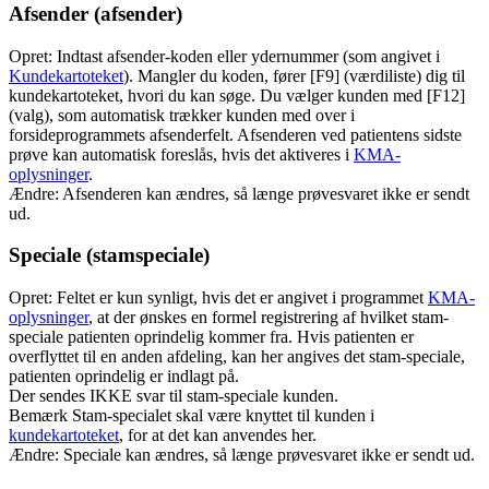
Afsender (afsender)
Opret: Indtast afsender-koden eller ydernummer (som angivet i
Kundekartoteket
). Mangler du koden, fører [F9] (værdiliste) dig til
kundekartoteket, hvori du kan søge. Du vælger kunden med [F12]
(valg), som automatisk trækker kunden med over i
forsideprogrammets afsenderfelt. Afsenderen ved patientens sidste
prøve kan automatisk foreslås, hvis det aktiveres i
KMA-
oplysninger
.
Ændre: Afsenderen kan ændres, så længe prøvesvaret ikke er sendt
ud.
Speciale (stamspeciale)
Opret: Feltet er kun synligt, hvis det er angivet i programmet
KMA-
oplysninger
, at der ønskes en formel registrering af hvilket stam-
speciale patienten oprindelig kommer fra. Hvis patienten er
overflyttet til en anden afdeling, kan her angives det stam-speciale,
patienten oprindelig er indlagt på.
Der sendes IKKE svar til stam-speciale kunden.
Bemærk Stam-specialet skal være knyttet til kunden i
kundekartoteket
, for at det kan anvendes her.
Ændre: Speciale kan ændres, så længe prøvesvaret ikke er sendt ud.