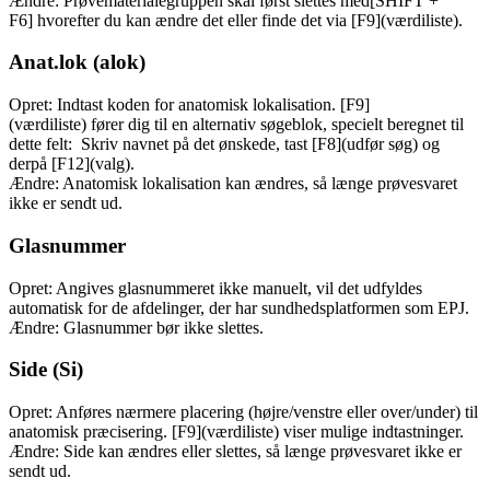
Ændre: Prøvematerialegruppen skal først slettes med[SHIFT +
F6] hvorefter du kan ændre det eller finde det via [F9](værdiliste).
Anat.lok (alok)
Opret: Indtast koden for anatomisk lokalisation. [F9]
(værdiliste) fører dig til en alternativ søgeblok, specielt beregnet til
dette felt: Skriv navnet på det ønskede, tast [F8](udfør søg) og
derpå [F12](valg).
Ændre: Anatomisk lokalisation kan ændres, så længe prøvesvaret
ikke er sendt ud.
Glasnummer
Opret: Angives glasnummeret ikke manuelt, vil det udfyldes
automatisk for de afdelinger, der har sundhedsplatformen som EPJ.
Ændre: Glasnummer bør ikke slettes.
Side (Si)
Opret: Anføres nærmere placering (højre/venstre eller over/under) til
anatomisk præcisering. [F9](værdiliste) viser mulige indtastninger.
Ændre: Side kan ændres eller slettes, så længe prøvesvaret ikke er
sendt ud.