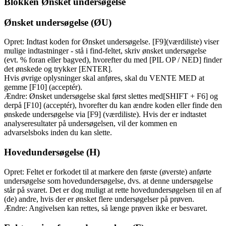
Blokken Ønsket undersøgelse
Ønsket undersøgelse (ØU)
Opret: Indtast koden for Ønsket undersøgelse. [F9](værdiliste) viser
mulige indtastninger - stå i find-feltet, skriv ønsket undersøgelse
(evt. % foran eller bagved), hvorefter du med [PIL OP / NED] finder
det ønskede og trykker [ENTER].
Hvis øvrige oplysninger skal anføres, skal du VENTE MED at
gemme [F10] (acceptér).
Ændre: Ønsket undersøgelse skal først slettes med[SHIFT + F6] og
derpå [F10] (acceptér), hvorefter du kan ændre koden eller finde den
ønskede undersøgelse via [F9] (værdiliste). Hvis der er indtastet
analyseresultater på undersøgelsen, vil der kommen en
advarselsboks inden du kan slette.
Hovedundersøgelse (H)
Opret: Feltet er forkodet til at markere den første (øverste) anførte
undersøgelse som hovedundersøgelse, dvs. at denne undersøgelse
står på svaret. Det er dog muligt at rette hovedundersøgelsen til en af
(de) andre, hvis der er ønsket flere undersøgelser på prøven.
Ændre: Angivelsen kan rettes, så længe prøven ikke er besvaret.