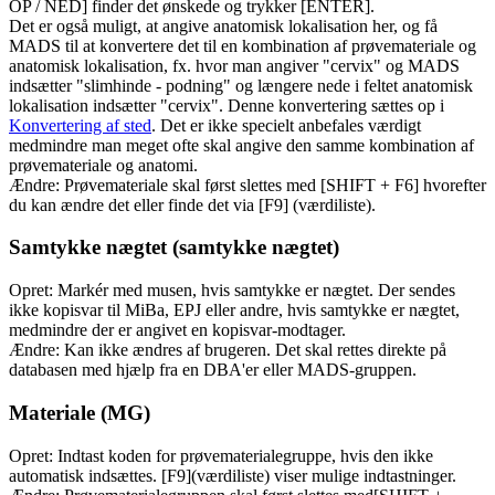
OP / NED] finder det ønskede og trykker [ENTER].
Det er også muligt, at angive anatomisk lokalisation her, og få
MADS til at konvertere det til en kombination af prøvemateriale og
anatomisk lokalisation, fx. hvor man angiver "cervix" og MADS
indsætter "slimhinde - podning" og længere nede i feltet anatomisk
lokalisation indsætter "cervix". Denne konvertering sættes op i
Konvertering af sted
. Det er ikke specielt anbefales værdigt
medmindre man meget ofte skal angive den samme kombination af
prøvemateriale og anatomi.
Ændre: Prøvemateriale skal først slettes med [SHIFT + F6] hvorefter
du kan ændre det eller finde det via [F9] (værdiliste).
Samtykke nægtet (samtykke nægtet)
Opret: Markér med musen, hvis samtykke er nægtet. Der sendes
ikke kopisvar til MiBa, EPJ eller andre, hvis samtykke er nægtet,
medmindre der er angivet en kopisvar-modtager.
Ændre: Kan ikke ændres af brugeren. Det skal rettes direkte på
databasen med hjælp fra en DBA'er eller MADS-gruppen.
Materiale (MG)
Opret: Indtast koden for prøvematerialegruppe, hvis den ikke
automatisk indsættes. [F9](værdiliste) viser mulige indtastninger.