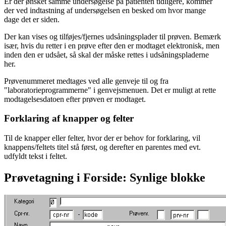
Er der ønsket samme undersøgelse på patienten tidligere, kommer
der ved indtastning af undersøgelsen en besked om hvor mange
dage det er siden.
Der kan vises og tilføjes/fjernes udsåningsplader til prøven. Bemærk
især, hvis du retter i en prøve efter den er modtaget elektronisk, men
inden den er udsået, så skal der måske rettes i udsåningspladerne
her.
Prøvenummeret medtages ved alle genveje til og fra
"laboratorieprogrammerne" i genvejsmenuen. Det er muligt at rette
modtagelsesdatoen efter prøven er modtaget.
Forklaring af knapper og felter
Til de knapper eller felter, hvor der er behov for forklaring, vil
knappens/feltets titel stå først, og derefter en parentes med evt.
udfyldt tekst i feltet.
Prøvetagning i Forside: Synlige blokke