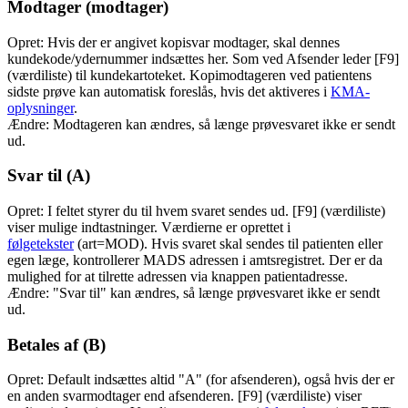
Modtager (modtager)
Opret: Hvis der er angivet kopisvar modtager, skal dennes
kundekode/ydernummer indsættes her. Som ved Afsender leder [F9]
(værdiliste) til kundekartoteket. Kopimodtageren ved patientens
sidste prøve kan automatisk foreslås, hvis det aktiveres i
KMA-
oplysninger
.
Ændre: Modtageren kan ændres, så længe prøvesvaret ikke er sendt
ud.
Svar til (A)
Opret: I feltet styrer du til hvem svaret sendes ud. [F9] (værdiliste)
viser mulige indtastninger. Værdierne er oprettet i
følgetekster
(art=MOD). Hvis svaret skal sendes til patienten eller
egen læge, kontrollerer MADS adressen i amtsregistret. Der er da
mulighed for at tilrette adressen via knappen patientadresse.
Ændre: "Svar til" kan ændres, så længe prøvesvaret ikke er sendt
ud.
Betales af (B)
Opret: Default indsættes altid "A" (for afsenderen), også hvis der er
en anden svarmodtager end afsenderen. [F9] (værdiliste) viser