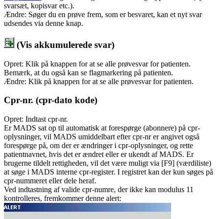
svarsæt, kopisvar etc.).
Ændre: Søger du en prøve frem, som er besvaret, kan et nyt svar
udsendes via denne knap.
(Vis akkumulerede svar)
Opret: Klik på knappen for at se alle prøvesvar for patienten.
Bemærk, at du også kan se flagmarkering på patienten.
Ændre: Klik på knappen for at se alle prøvesvar for patienten.
Cpr-nr. (cpr-dato kode)
Opret: Indtast cpr-nr.
Er MADS sat op til automatisk at forespørge (abonnere) på cpr-
oplysninger, vil MADS umiddelbart efter cpr-nr er angivet også
forespørge på, om der er ændringer i cpr-oplysninger, og rette
patientnavnet, hvis det er ændret eller er ukendt af MADS. Er
brugerne tildelt rettigheden, vil det være muligt via [F9] (værdiliste)
at søge i MADS interne cpr-register. I registret kan der kun søges på
cpr-nummeret eller dele heraf.
Ved indtastning af valide cpr-numre, der ikke kan modulus 11
kontrolleres, fremkommer denne alert: