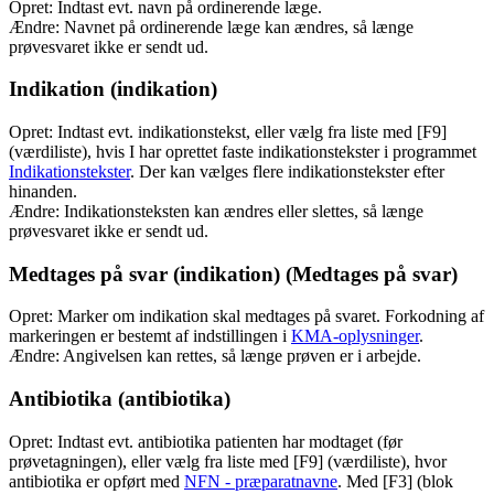
Opret: Indtast evt. navn på ordinerende læge.
Ændre: Navnet på ordinerende læge kan ændres, så længe
prøvesvaret ikke er sendt ud.
Indikation (indikation)
Opret: Indtast evt. indikationstekst, eller vælg fra liste med [F9]
(værdiliste), hvis I har oprettet faste indikationstekster i programmet
Indikationstekster
. Der kan vælges flere indikationstekster efter
hinanden.
Ændre: Indikationsteksten kan ændres eller slettes, så længe
prøvesvaret ikke er sendt ud.
Medtages på svar (indikation) (Medtages på svar)
Opret: Marker om indikation skal medtages på svaret. Forkodning af
markeringen er bestemt af indstillingen i
KMA-oplysninger
.
Ændre: Angivelsen kan rettes, så længe prøven er i arbejde.
Antibiotika (antibiotika)
Opret: Indtast evt. antibiotika patienten har modtaget (før
prøvetagningen), eller vælg fra liste med [F9] (værdiliste), hvor
antibiotika er opført med
NFN - præparatnavne
. Med [F3] (blok