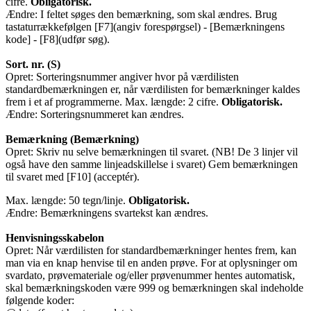
cifre.
Obligatorisk.
Ændre: I feltet søges den bemærkning, som skal ændres. Brug
tastaturrækkefølgen [F7](angiv forespørgsel) - [Bemærkningens
kode] - [F8](udfør søg).
Sort. nr. (S)
Opret: Sorteringsnummer angiver hvor på værdilisten
standardbemærkningen er, når værdilisten for bemærkninger kaldes
frem i et af programmerne. Max. længde: 2 cifre.
Obligatorisk.
Ændre: Sorteringsnummeret kan ændres.
Bemærkning (Bemærkning)
Opret: Skriv nu selve bemærkningen til svaret. (NB! De 3 linjer vil
også have den samme linjeadskillelse i svaret) Gem bemærkningen
til svaret med [F10] (acceptér).
Max. længde: 50 tegn/linje.
Obligatorisk.
Ændre: Bemærkningens svartekst kan ændres.
Henvisningsskabelon
Opret: Når værdilisten for standardbemærkninger hentes frem, kan
man via en knap henvise til en anden prøve. For at oplysninger om
svardato, prøvemateriale og/eller prøvenummer hentes automatisk,
skal bemærkningskoden være 999 og bemærkningen skal indeholde
følgende koder: