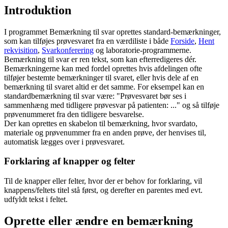
Introduktion
I programmet Bemærkning til svar oprettes standard-bemærkninger,
som kan tilføjes prøvesvaret fra en værdiliste i både
Forside
,
Hent
rekvisition
,
Svarkonferering
og laboratorie-programmerne.
Bemærkning til svar er ren tekst, som kan efterredigeres dér.
Bemærkningerne kan med fordel oprettes hvis afdelingen ofte
tilføjer bestemte bemærkninger til svaret, eller hvis dele af en
bemærkning til svaret altid er det samme. For eksempel kan en
standardbemærkning til svar være: "Prøvesvaret bør ses i
sammenhæng med tidligere prøvesvar på patienten: ..." og så tilføje
prøvenummeret fra den tidligere besvarelse.
Der kan oprettes en skabelon til bemærkning, hvor svardato,
materiale og prøvenummer fra en anden prøve, der henvises til,
automatisk lægges over i prøvesvaret.
Forklaring af knapper og felter
Til de knapper eller felter, hvor der er behov for forklaring, vil
knappens/feltets titel stå først, og derefter en parentes med evt.
udfyldt tekst i feltet.
Oprette eller ændre en bemærkning