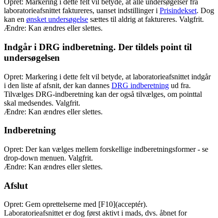
Opret: Markering i dette felt vil betyde, at alle undersøgelser fra
laboratorieafsnittet faktureres, uanset indstillinger i
Prisindekset
. Dog
kan en
ønsket undersøgelse
sættes til aldrig at faktureres. Valgfrit.
Ændre: Kan ændres eller slettes.
Indgår i DRG indberetning. Der tildels point til
undersøgelsen
Opret: Markering i dette felt vil betyde, at laboratorieafsnittet indgår
i den liste af afsnit, der kan dannes
DRG indberetning
ud fra.
Tilvælges DRG-indberetning kan der også tilvælges, om pointtal
skal medsendes. Valgfrit.
Ændre: Kan ændres eller slettes.
Indberetning
Opret: Der kan vælges mellem forskellige indberetningsformer - se
drop-down menuen. Valgfrit.
Ændre: Kan ændres eller slettes.
Afslut
Opret: Gem oprettelserne med [F10](acceptér).
Laboratorieafsnittet er dog først aktivt i mads, dvs. åbnet for