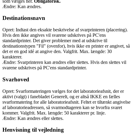
som vælges hér.
Obligatorisk.
Ændre: Kan ændres.
Destinationsnavn
Opret: Indtast den eksakte beskrivelse af svarprinteren (placering).
Hvis den ikke angives vil svarene udskrives på PC'ens
standardprinter. Det giver problemer med at udskrive til
destinationstypen "Fil" (ovenfor), hvis ikke en printer er angivet, så
det er en god idé at angive den. Valgfrit. Max. længde: 30
karakterer.
Ændre: Svarprinteren kan ændres eller slettes. Hvis den slettes vil
svarene udskrives på PC'ens standardprinter.
Svarhoved
Opret: Svarformateringen vælges for det laboratorieafsnit, der er
aktivt (valgt) i fanebladet Generelt, og er altså IKKE en fælles
svarformatering for alle laboratorieafsnit. Feltet er tiltænkt angivelse
af laboratorieadressen, så svarmodtageren kan se hvorfra svaret
kommer. Valgfrit. Max. længde: 50 karakterer pr. linje.
Ændre: Kan ændres eller slettes.
Henvisning til vejledning