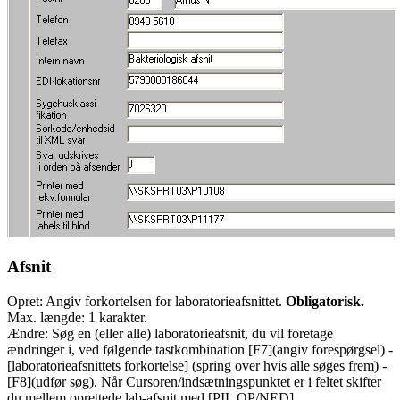
Afsnit
Opret: Angiv forkortelsen for laboratorieafsnittet.
Obligatorisk.
Max. længde: 1 karakter.
Ændre: Søg en (eller alle) laboratorieafsnit, du vil foretage
ændringer i, ved følgende tastkombination [F7](angiv forespørgsel) -
[laboratorieafsnittets forkortelse] (spring over hvis alle søges frem) -
[F8](udfør søg). Når Cursoren/indsætningspunktet er i feltet skifter
du mellem oprettede lab-afsnit med [PIL OP/NED].