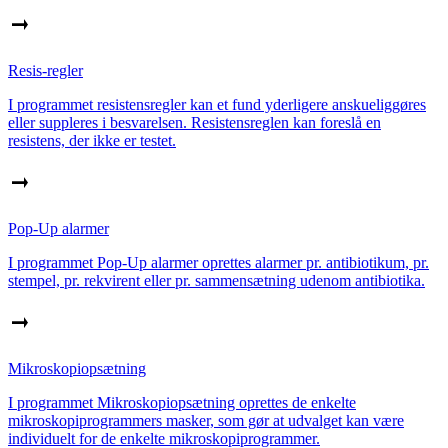
Resis-regler
I programmet resistensregler kan et fund yderligere anskueliggøres
eller suppleres i besvarelsen. Resistensreglen kan foreslå en
resistens, der ikke er testet.
Pop-Up alarmer
I programmet Pop-Up alarmer oprettes alarmer pr. antibiotikum, pr.
stempel, pr. rekvirent eller pr. sammensætning udenom antibiotika.
Mikroskopiopsætning
I programmet Mikroskopiopsætning oprettes de enkelte
mikroskopiprogrammers masker, som gør at udvalget kan være
individuelt for de enkelte mikroskopiprogrammer.