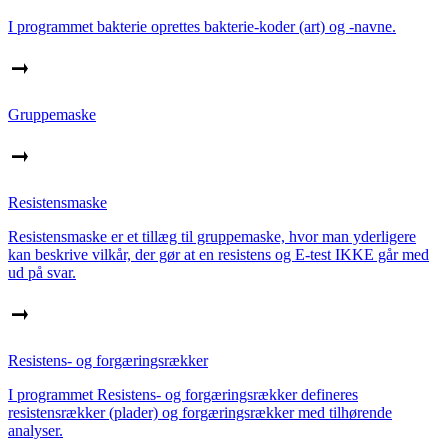
I programmet bakterie oprettes bakterie-koder (art) og -navne.
Gruppemaske
Resistensmaske
Resistensmaske er et tillæg til gruppemaske, hvor man yderligere
kan beskrive vilkår, der gør at en resistens og E-test IKKE går med
ud på svar.
Resistens- og forgæringsrækker
I programmet Resistens- og forgæringsrækker defineres
resistensrækker (plader) og forgæringsrækker med tilhørende
analyser.