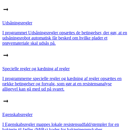
Udsåningsregler
I programmet Udsåningsregler opsættes de betingelser, der gør, at en
udsåningsrobot automatisk får besked om hvilke plader et
prøvemateriale skal udsås på.
Specielle regler og kædning af regler
I programmerne specielle regler og kædning af regler opsættes en
række betingelser og forvalg, som gør at en resistensanalyse
alligevel kan gå med ud på svaret.
Egenskabsregler
I Egenskabsregler mappes lokale resistensudfald/stempler for en
bakterie til fælles (MiBa) koder for bakterieegenskaber.