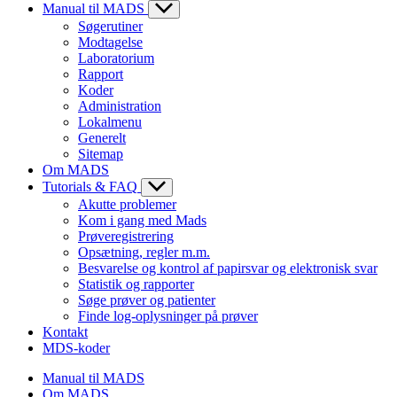
Manual til MADS
Søgerutiner
Modtagelse
Laboratorium
Rapport
Koder
Administration
Lokalmenu
Generelt
Sitemap
Om MADS
Tutorials & FAQ
Akutte problemer
Kom i gang med Mads
Prøveregistrering
Opsætning, regler m.m.
Besvarelse og kontrol af papirsvar og elektronisk svar
Statistik og rapporter
Søge prøver og patienter
Finde log-oplysninger på prøver
Kontakt
MDS-koder
Manual til MADS
Om MADS