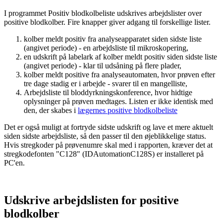
I programmet Positiv blodkolbeliste udskrives arbejdslister over
positive blodkolber. Fire knapper giver adgang til forskellige lister.
kolber meldt positiv fra analyseapparatet siden sidste liste
(angivet periode) - en arbejdsliste til mikroskopering,
en udskrift på labelark af kolber meldt positiv siden sidste liste
(angivet periode) - klar til udsåning på flere plader,
kolber meldt positive fra analyseautomaten, hvor prøven efter
tre dage stadig er i arbejde - svarer til en mangelliste,
Arbejdsliste til bloddyrkningskonference, hvor hidtige
oplysninger på prøven medtages. Listen er ikke identisk med
den, der skabes i
lægernes positive blodkolbeliste
Det er også muligt at fortryde sidste udskrift og lave et mere aktuelt
siden sidste arbejdsliste, så den passer til den øjeblikkelige status.
Hvis stregkoder på prøvenumre skal med i rapporten, kræver det at
stregkodefonten "C128" (IDAutomationC128S) er installeret på
PC'en.
Udskrive arbejdslisten for positive
blodkolber