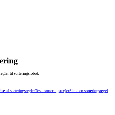
ering
gler til sorteringsrobot.
se af sorteringsregler
Teste sorteringsregler
Slette en sorteringsregel