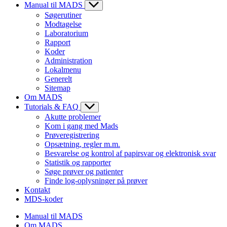
Manual til MADS
Søgerutiner
Modtagelse
Laboratorium
Rapport
Koder
Administration
Lokalmenu
Generelt
Sitemap
Om MADS
Tutorials & FAQ
Akutte problemer
Kom i gang med Mads
Prøveregistrering
Opsætning, regler m.m.
Besvarelse og kontrol af papirsvar og elektronisk svar
Statistik og rapporter
Søge prøver og patienter
Finde log-oplysninger på prøver
Kontakt
MDS-koder
Manual til MADS
Om MADS