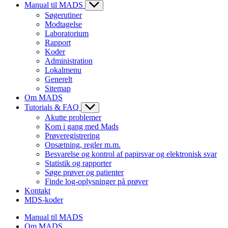
Manual til MADS
Søgerutiner
Modtagelse
Laboratorium
Rapport
Koder
Administration
Lokalmenu
Generelt
Sitemap
Om MADS
Tutorials & FAQ
Akutte problemer
Kom i gang med Mads
Prøveregistrering
Opsætning, regler m.m.
Besvarelse og kontrol af papirsvar og elektronisk svar
Statistik og rapporter
Søge prøver og patienter
Finde log-oplysninger på prøver
Kontakt
MDS-koder
Manual til MADS
Om MADS