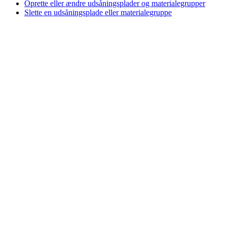
Oprette eller ændre udsåningsplader og materialegrupper
Slette en udsåningsplade eller materialegruppe